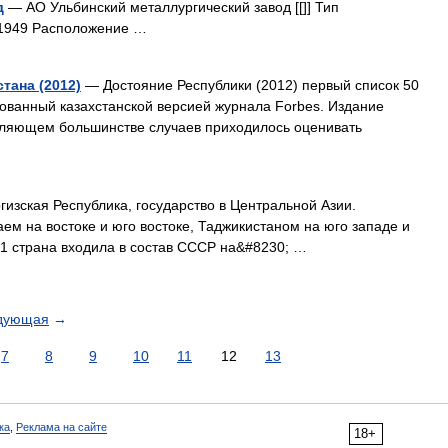
д
— АО Ульбинский металлургический завод [[]] Тип
 1949 Расположение …
тана (2012)
— Достояние Республики (2012) первый список 50
ованный казахстанской версией журнала Forbes. Издание
давляющем большинстве случаев приходилось оценивать
ргизская Республика, государство в Центральной Азии.
аем на востоке и юго востоке, Таджикистаном на юго западе и
91 страна входила в состав СССР на&#8230; …
дующая
→
7
8
9
10
11
12
13
ка
,
Реклама на сайте
18+