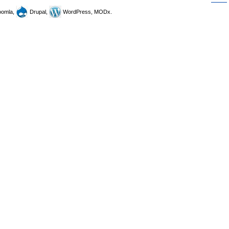
omla,
Drupal,
WordPress, MODx.