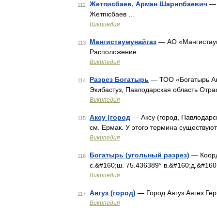
Жетписбаев, Арман Шарипбаевич
— 
112
Жетпісбаев …
Википедия
Мангистаумунайгаз
— АО «Мангистаум
113
Расположение …
Википедия
Разрез Богатырь
— ТОО «Богатырь Ак
114
Экибастуз, Павлодарская область Отр
Википедия
Аксу (город
— Аксу (город, Павлодарск
115
см. Ермак. У этого термина существуют
Википедия
Богатырь (угольный разрез)
— Коорди
116
с.&#160;ш. 75.436389° в.&#160;д.&#160
Википедия
Аягуз (горoд)
— Город Аягуз Аягөз Ге
117
Википедия