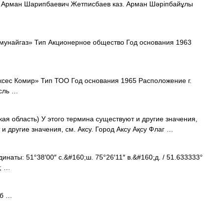
Арман Шарипбаевич Жетписбаев каз. Арман Шәріпбайұлы
унайгаз» Тип Акционерное общество Год основания 1963
сес Комир» Тип ТОО Год основания 1965 Расположение г.
асль …
ая область) У этого термина существуют и другие значения,
 и другие значения, см. Аксу. Город Аксу Ақсу Флаг …
наты: 51°38′00″ с.&#160;ш. 75°26′11″ в.&#160;д. / 51.633333°
; …
рб …