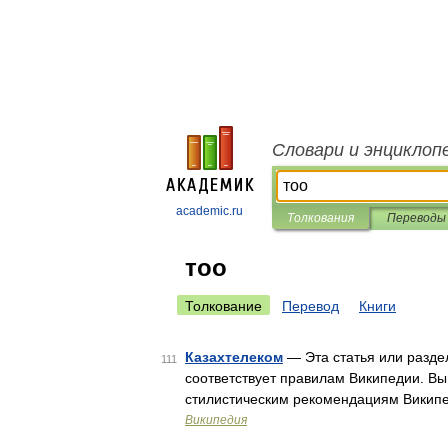
Словари и энциклоп
academic.ru
Толкования
Переводы
тоо
Толкование
Перевод
Книги
Казахтелеком
— Эта статья или разде
111
соответствует правилам Википедии. Вы
стилистическим рекомендациям Викип
Википедия