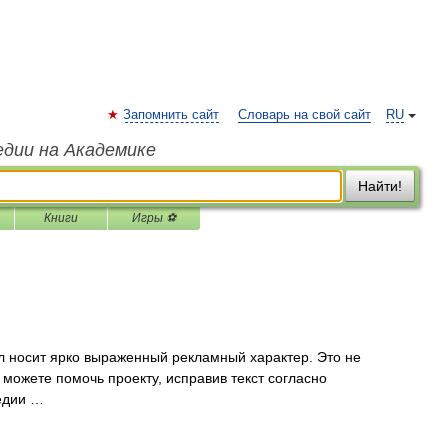
Запомнить сайт
Словарь на свой сайт
RU
едии на Академике
Найти!
Книги
Игры ⚽
л носит ярко выраженный рекламный характер. Это не
 можете помочь проекту, исправив текст согласно
едии …