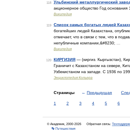
Ульбинский металлургический заво
118
акционерное общество Год основания
Википедия
Список самых богатых людей Казахс
119
богатейших людей Казахстана, опублик
отмечает, что в связи с тем, что в по
непубличные компании,&#8230; …
Википедия
КИРГИЗИЯ
— (киргиз. Кыргызстан), Ки
120
Граничит с Казахстаном на севере, Кит
Узбекистаном на западе. С 1936 по 19
Энциклопедия Кольера
Страницы
←
Предыдущая
Сле
1
2
3
4
5
6
© Академик, 2000-2026
Обратная связь:
Техподдерж
👣 Путешествия